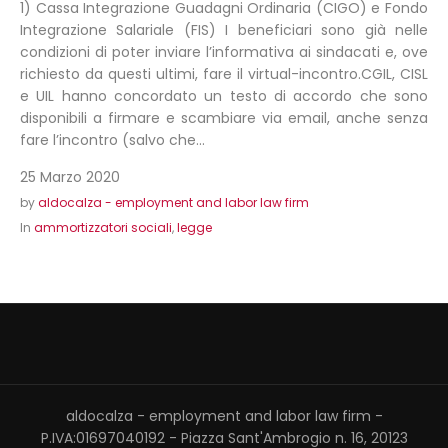
1) Cassa Integrazione Guadagni Ordinaria (CIGO) e Fondo
Integrazione Salariale (FIS) I beneficiari sono già nelle
condizioni di poter inviare l’informativa ai sindacati e, ove
richiesto da questi ultimi, fare il virtual-incontro.CGIL, CISL
e UIL hanno concordato un testo di accordo che sono
disponibili a firmare e scambiare via email, anche senza
fare l’incontro (salvo che...
25 Marzo 2020
by
aldocalza - employment and labor law firm
In
ammortizzatori sociali
,
legge
aldocalza - employment and labor law firm -
P.IVA:01697040192 - Piazza Sant'Ambrogio n. 16, 20123