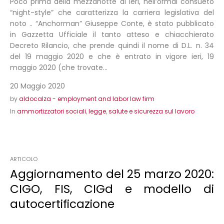
Poco prima della mezzanotte di ieri, nell’ormai consueto
“night-style” che caratterizza la carriera legislativa del
noto .. “Anchorman” Giuseppe Conte, è stato pubblicato
in Gazzetta Ufficiale il tanto atteso e chiacchierato
Decreto Rilancio, che prende quindi il nome di D.L. n. 34
del 19 maggio 2020 e che è entrato in vigore ieri, 19
maggio 2020 (che trovate...
20 Maggio 2020
by
aldocalza - employment and labor law firm
In
ammortizzatori sociali
,
legge
,
salute e sicurezza sul lavoro
ARTICOLO
Aggiornamento del 25 marzo 2020:
CIGO, FIS, CIGd e modello di
autocertificazione