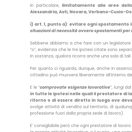
In particolare,
limitatamente alle aree dell
Alessandria, Asti, Novara, Verbano-Cusio-Oss
i) art. 1, punto a)
:
evitare ogni spostamento in 
situazioni di necessità ovvero spostamenti per 
Sebbene abbiamo a che fare con un legislatore no
“o”, evidenzia che le tre ipotesi citate sono sepa
In sostanza, qualora ricorra anche una sola di tali 
Per quanto ci riguarda, dunque, anche in assenza 
cittadino può muoversi liberamente all’interno dei 
E le “
comprovate esigenze lavorative
”, lungi da
in tutte le ipotesi nelle quali il prestatore 
ritorno o di essere diretto in luogo ove dev
svolge attività di vendita sul territorio, di qualu
professione fuori dalla propria sede di lavoro).
E’ consigliabile però che ogni prestatore di lavo