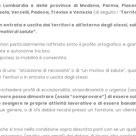
a Lombardia e delle province di Modena, Parma, Piacenz
ola, Vercelli, Padova, Treviso e Venezia
(di seguito i “
Territ
entrata e uscita dai territori e all’interno degli stessi, sa
motivi di salute
”.
n particolarmente raffinato sotto il profilo ortografico e gramm
rate e autonome tra loro.
ipotesi, la mobilità è consentita.
di una “situazione di necessità” o di “un motivo di salute”, qua
Territori o in entrata o uscita dagli stessi.
l richiedere profili di eccezionalità, straordinarietà o urgenza (a
di lavoro possa dimostrare (ossia “comprovare”) di essere su
e svolgere le proprie attività lavorative o di essere bana
nque genere, o di chi debba recarsi presso un fornitore, un client
ro che si trovi nella condizione sopra descritta porti con se un