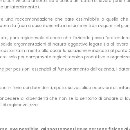
alcun vincolo di sorta, sia a carico dei datori di lavoro (che n
le unilateralmente).
e una raccomandazione che pare assimilabile a quella che si 
rnità (non a caso il decreto in esame entra in vigore nel giorn
ata, pare ragionevole ritenere che l’azienda possa “pretendere” 
solide argomentazioni di natura oggettiva legate sia al lavoro 
, circostanza in merito alla quale la soluzione è indicata al punt
dere, solo per comprovate ragioni tecnico produttive e organizza
he per posizioni essenziali al funzionamento dell’azienda, i dat
ne in ferie dei dipendenti, ripeto, salvo solide eccezioni di natu
cedere ai dipendenti che non se la sentano di andare al lavoro
ti di ragionevolezza.
tare, ove possibile,
gli spostamenti delle persone fisiche ai