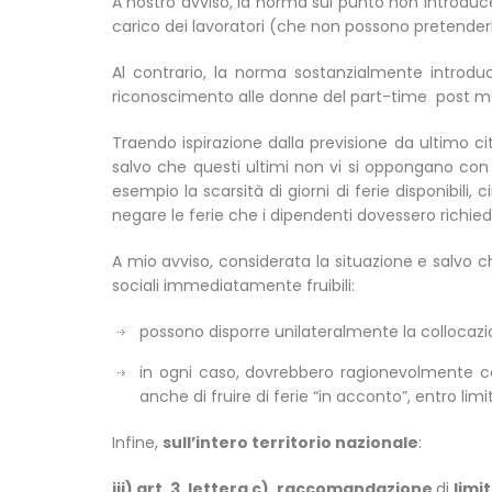
A nostro avviso, la norma sul punto non introduce 
carico dei lavoratori (che non possono pretender
Al contrario, la norma sostanzialmente introduc
riconoscimento alle donne del part-time post mate
Traendo ispirazione dalla previsione da ultimo cit
salvo che questi ultimi non vi si oppongano con 
esempio la scarsità di giorni di ferie disponibili
negare le ferie che i dipendenti dovessero richie
A mio avviso, considerata la situazione e salvo c
sociali immediatamente fruibili:
possono disporre unilateralmente la collocazio
in ogni caso, dovrebbero ragionevolmente con
anche di fruire di ferie “in acconto”, entro limi
Infine,
sull’intero territorio nazionale
:
iii) art. 3, lettera c), raccomandazione
di
limi