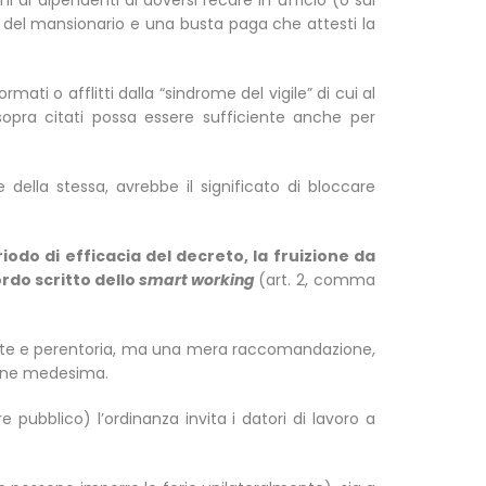
 al dipendenti di doversi recare in ufficio (o sul
le, del mansionario e una busta paga che attesti la
ati o afflitti dalla “sindrome del vigile” di cui al
pra citati possa essere sufficiente anche per
e della stessa, avrebbe il significato di bloccare
iodo di efficacia del decreto, la fruizione da
rdo scritto dello
smart working
(art. 2, comma
colante e perentoria, ma una mera raccomandazione,
ione medesima.
re pubblico) l’ordinanza invita i datori di lavoro a