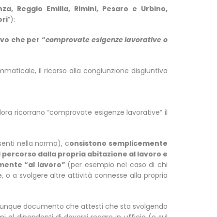
a, Reggio Emilia, Rimini, Pesaro e Urbino,
ori
”):
lvo che per “
comprovate esigenze lavorative o
aticale, il ricorso alla congiunzione disgiuntiva
lora ricorrano “comprovate esigenze lavorative” il
ssenti nella norma), c
onsistono semplicemente
l percorso dalla propria abitazione al lavoro e
lmente “al lavoro”
(per esempio nel caso di chi
e, o a svolgere altre attività connesse alla propria
 qualunque documento che attesti che sta svolgendo