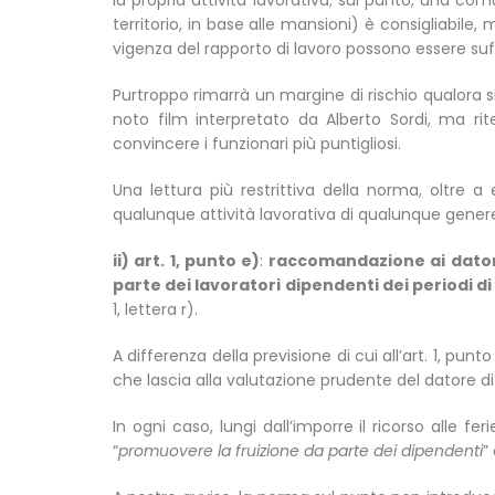
la propria attività lavorativa; sul punto, una co
territorio, in base alle mansioni) è consigliabile
vigenza del rapporto di lavoro possono essere suff
Purtroppo rimarrà un margine di rischio qualora si 
noto film interpretato da Alberto Sordi, ma 
convincere i funzionari più puntigliosi.
Una lettura più restrittiva della norma, oltre a 
qualunque attività lavorativa di qualunque genere
ii) art. 1, punto e)
:
raccomandazione ai datori 
parte dei lavoratori dipendenti dei periodi di
1, lettera r).
A differenza della previsione di cui all’art. 1, 
che lascia alla valutazione prudente del datore
In ogni caso, lungi dall’imporre il ricorso alle fe
“
promuovere la fruizione da parte dei dipendenti
”