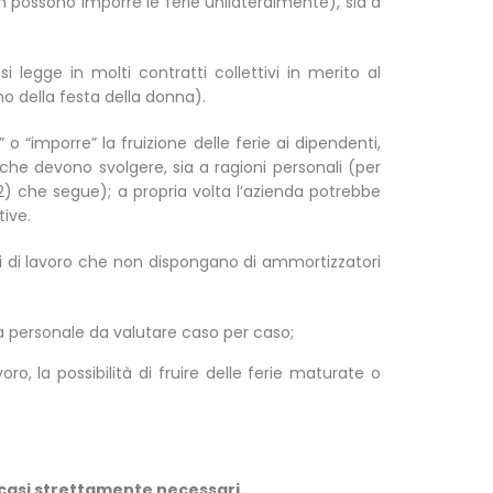
on possono imporre le ferie unilateralmente), sia a
legge in molti contratti collettivi in merito al
o della festa della donna).
o “imporre” la fruizione delle ferie ai dipendenti,
che devono svolgere, sia a ragioni personali (per
o 2) che segue); a propria volta l’azienda potrebbe
tive.
ori di lavoro che non dispongano di ammortizzatori
ra personale da valutare caso per caso;
, la possibilità di fruire delle ferie maturate o
 casi strettamente necessari.