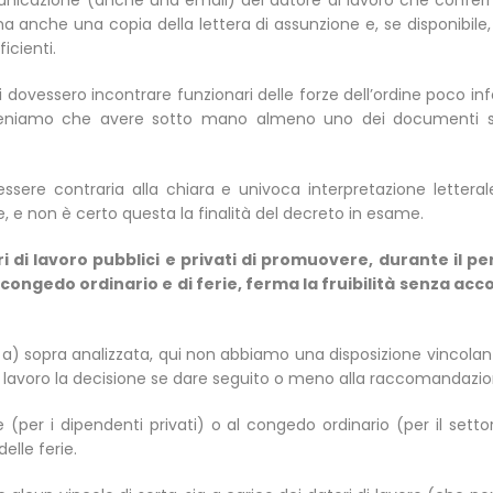
municazione (anche una email) del datore di lavoro che confermi
, ma anche una copia della lettera di assunzione e, se disponibi
icienti.
dovessero incontrare funzionari delle forze dell’ordine poco inform
riteniamo che avere sotto mano almeno uno dei documenti so
essere contraria alla chiara e univoca interpretazione letteral
, e non è certo questa la finalità del decreto in esame.
di lavoro pubblici e privati di promuovere, durante il per
 congedo ordinario e di ferie, ferma la fruibilità senza acco
punto a) sopra analizzata, qui non abbiamo una disposizione vin
 di lavoro la decisione se dare seguito o meno alla raccomandaz
rie (per i dipendenti privati) o al congedo ordinario (per il setto
 delle ferie.