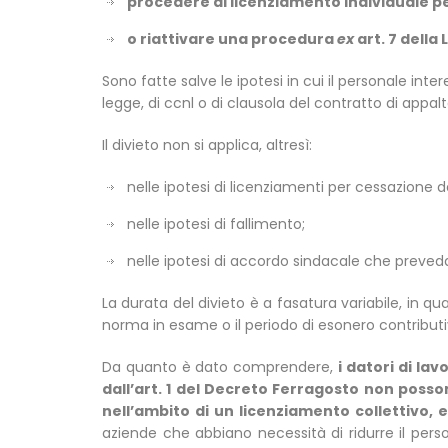
procedere al licenziamento individuale per
o riattivare una procedura
ex
art. 7 della
Sono fatte salve le ipotesi in cui il personale int
legge, di ccnl o di clausola del contratto di appalt
Il divieto non si applica, altresì:
nelle ipotesi di licenziamenti per cessazione de
nelle ipotesi di fallimento;
nelle ipotesi di accordo sindacale che preveda 
La durata del divieto è a fasatura variabile, in qua
norma in esame o il periodo di esonero contributivo
Da quanto è dato comprendere,
i datori di la
dall’art. 1 del Decreto Ferragosto non posso
nell’ambito di un licenziamento collettivo, 
aziende che abbiano necessità di ridurre il person