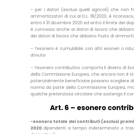
– per i datori (esclusi quelli agricoli) che non 
ammortizzatori di cui al D.L. 18/2020, è riconosci
entro il 31 dicembre 2020 ed entro il limite del d
è concesso anche ai datori di lavoro che abbian
dei datori di lavoro che abbiano fruito di ammortizz
– l’esonero è cumulabile con altri esoneri o riduz
dovuta
– l’esonero contributivo comporta il divieto di l
della Commissione Europea, che ancora non è stata
potenzialmente beneficiarie possano scegliere di 
norma da parte della Commissione Europea, ma
qualche pretenziosa circolare che sostenga il con
Art. 6 – esonero contri
-esonero totale dei contributi (esclusi premi 
2020
dipendenti a tempo indeterminato o trasfo