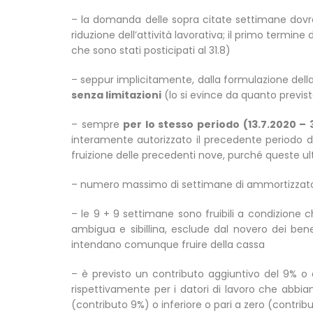
– la domanda delle sopra citate settimane dovrà 
riduzione dell’attività lavorativa; il primo termin
che sono stati posticipati al 31.8)
– seppur implicitamente, dalla formulazione de
senza limitazioni
(lo si evince da quanto previst
– sempre
per lo stesso periodo (13.7.2020 – 
interamente autorizzato il precedente periodo 
fruizione delle precedenti nove, purché queste ul
– numero massimo di settimane di ammortizzatore 
– le 9 + 9 settimane sono fruibili a condizione ch
ambigua e sibillina, esclude dal novero dei ben
intendano comunque fruire della cassa
– è previsto un contributo aggiuntivo del 9% o d
rispettivamente per i datori di lavoro che abbia
(contributo 9%) o inferiore o pari a zero (contrib