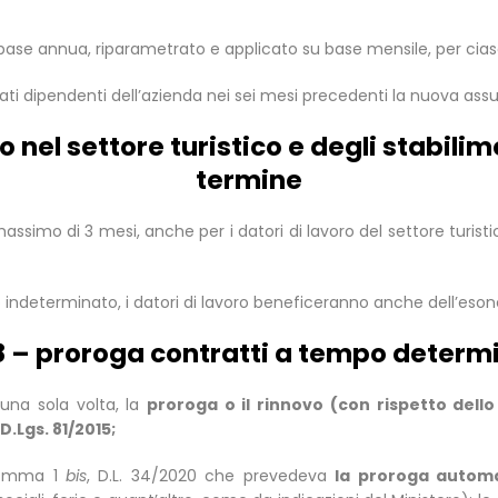
 base annua, riparametrato e applicato su base mensile, per ci
tati dipendenti dell’azienda nei sei mesi precedenti la nuova assu
 nel settore turistico e degli stabilim
termine
massimo di 3 mesi, anche per i datori di lavoro del settore turis
indeterminato, i datori di lavoro beneficeranno anche dell’esonero
 8 – proroga contratti a tempo determ
na sola volta, la
proroga o il rinnovo (con rispetto dell
D.Lgs. 81/2015;
 comma 1
bis
, D.L. 34/2020 che prevedeva
la proroga automat