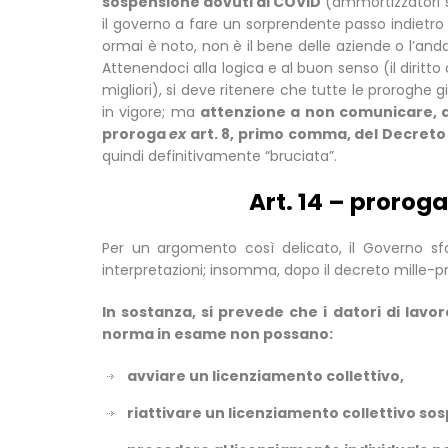
sospensione dovuti al COVID
(ammortizzatori so
il governo a fare un sorprendente passo indietro
ormai è noto, non è il bene delle aziende o l’a
Attenendoci alla logica e al buon senso (il diritt
migliori), si deve ritenere che tutte le prorog
in vigore; ma
attenzione a non comunicare, da
proroga
ex
art. 8, primo comma, del Decreto
quindi definitivamente “bruciata”.
Art. 14 – proroga
Per un argomento così delicato, il Governo sfo
interpretazioni; insomma, dopo il decreto mille-p
In sostanza, si prevede che i datori di lavor
norma in esame non possano:
avviare un licenziamento collettivo,
riattivare un licenziamento collettivo sos