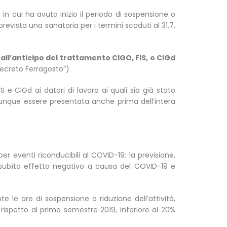
n cui ha avuto inizio il periodo di sospensione o
revista una sanatoria per i termini scaduti al 31.7,
 all’anticipo del trattamento CIGO, FIS, o CIGd
Decreto Ferragosto”).
e CIGd ai datori di lavoro ai quali sia già stato
unque essere presentata anche prima dell’intera
er eventi riconducibili al COVID-19; la previsione,
o subìto effetto negativo a causa del COVID-19 e
 le ore di sospensione o riduzione dell’attività,
rispetto al primo semestre 2019, inferiore al 20%