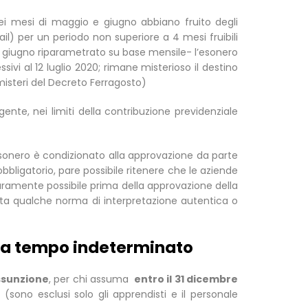
e nei mesi di maggio e giugno abbiano fruito degli
ail) per un periodo non superiore a 4 mesi fruibili
o e giugno riparametrato su base mensile- l’esonero
sivi al 12 luglio 2020; rimane misterioso il destino
 (misteri del Decreto Ferragosto)
gente, nei limiti della contribuzione previdenziale
’esonero è condizionato alla approvazione da parte
bligatorio, pare possibile ritenere che le aziende
curamente possibile prima della approvazione della
 qualche norma di interpretazione autentica o
ni a tempo indeterminato
assunzione
, per chi assuma
entro il 31 dicembre
ono esclusi solo gli apprendisti e il personale