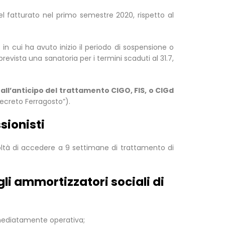
el fatturato nel primo semestre 2020, rispetto al
n cui ha avuto inizio il periodo di sospensione o
revista una sanatoria per i termini scaduti al 31.7,
 all’anticipo del trattamento CIGO, FIS, o CIGd
Decreto Ferragosto”).
sionisti
acoltà di accedere a 9 settimane di trattamento di
li ammortizzatori sociali di
mediatamente operativa;