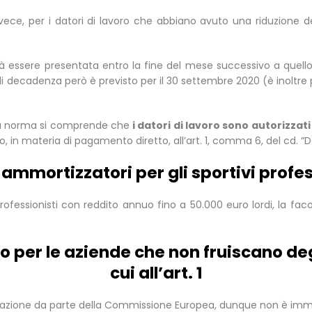
vece, per i datori di lavoro che abbiano avuto una riduzione d
essere presentata entro la fine del mese successivo a quello i
e di decadenza però è previsto per il 30 settembre 2020 (è inoltre p
lla norma si comprende che
i datori di lavoro sono autorizzati
o, in materia di pagamento diretto, all’art. 1, comma 6, del cd. “
– ammortizzatori per gli sportivi profes
professionisti con reddito annuo fino a 50.000 euro lordi, la f
vo per le aziende che non fruiscano deg
cui all’art. 1
ovazione da parte della Commissione Europea, dunque non è im