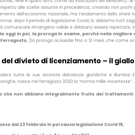
ciali, ferie e quant’altro, come da indicazioni del Ministero): 
 rispetto alle scelte assunte in precedenza, creando non pochi p
ndamento dell’economia nazionale, ma l’andamento dello
share
te
o ormai, dopo il periodo di legislazione Covid, lo abbiamo tutti sa
he già comunicate rimangano valide e debbano essere rispettate,
 oggi in poi, la proroga in esame, perchè nella migliore d
 Ferragosto,
(la proroga acausale fino a 12 mesi, che come scr
 del divieto di licenziamento – il giall
dera tutte le sue arcinote debolezze giuridiche e illumina il
roroghe, nasce nel ferragosto 2020 la “norma mille-incertezze”..
o che non abbiano integralmente fruito dei trattamenti di 
peso dal 23 febbraio in poi causa legislazione Covid 19,