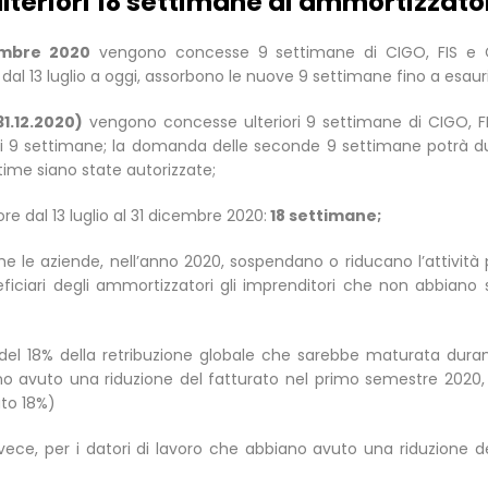
 ulteriori 18 settimane di ammortizzator
cembre 2020
vengono concesse 9 settimane di CIGO, FIS e CI
i dal 13 luglio a oggi, assorbono le nuove 9 settimane fino a esau
31.12.2020)
vengono concesse ulteriori 9 settimane di CIGO, FIS 
di 9 settimane; la domanda delle seconde 9 settimane potrà d
time siano state autorizzate;
dal 13 luglio al 31 dicembre 2020:
18 settimane;
e le aziende, nell’anno 2020, sospendano o riducano l’attività p
eficiari degli ammortizzatori gli imprenditori che non abbian
el 18% della retribuzione globale che sarebbe maturata durante
no avuto una riduzione del fatturato nel primo semestre 2020, 
uto 18%)
vece, per i datori di lavoro che abbiano avuto una riduzione d