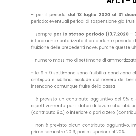
Art. 1 –
– per il periodo
dal 13 luglio 2020 al 31 di
periodo; eventuali periodi di sospensione già fruit
– sempre
per lo stesso periodo (13.7.2020 – 
interamente autorizzato il precedente periodo 
fruizione delle precedenti nove, purché queste ul
– numero massimo di settimane di ammortizzatore 
– le 9 + 9 settimane sono fruibili a condizione ch
ambigua e sibillina, esclude dal novero dei ben
intendano comunque fruire della cassa
– è previsto un contributo aggiuntivo del 9% o d
rispettivamente per i datori di lavoro che abbia
(contributo 9%) o inferiore o pari a zero (contrib
– non è previsto alcun contributo aggiuntivo, in
primo semestre 2019, pari o superiore al 20%