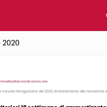
o 2020
mmortizzatori sociali
,
lavoro
,
Law
la movida ferragostana del 2020, limitatamente alle tematiche iner