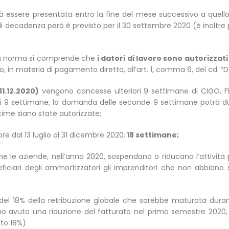
essere presentata entro la fine del mese successivo a quello i
e di decadenza però è previsto per il 30 settembre 2020 (è inoltre p
lla norma si comprende che
i datori di lavoro sono autorizzati
o, in materia di pagamento diretto, all’art. 1, comma 6, del cd. “
31.12.2020)
vengono concesse ulteriori 9 settimane di CIGO, FIS 
di 9 settimane; la domanda delle seconde 9 settimane potrà d
time siano state autorizzate;
dal 13 luglio al 31 dicembre 2020:
18 settimane;
e le aziende, nell’anno 2020, sospendano o riducano l’attività p
eficiari degli ammortizzatori gli imprenditori che non abbian
el 18% della retribuzione globale che sarebbe maturata durante
no avuto una riduzione del fatturato nel primo semestre 2020, 
uto 18%)