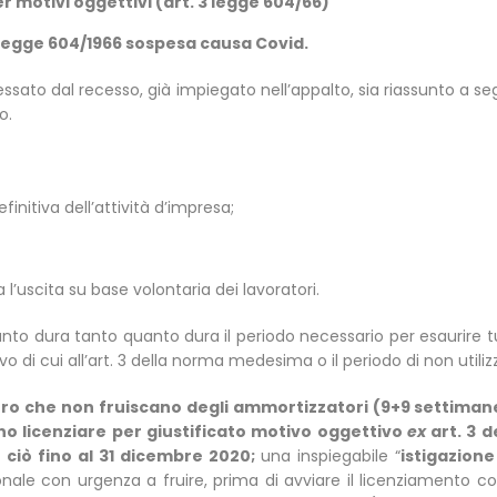
 motivi oggettivi (art. 3 legge 604/66)
 Legge 604/1966 sospesa causa Covid.
eressato dal recesso, già impiegato nell’appalto, sia riassunto a s
o.
finitiva dell’attività d’impresa;
l’uscita su base volontaria dei lavoratori.
nto dura tanto quanto dura il periodo necessario per esaurire tutti
 di cui all’art. 3 della norma medesima o il periodo di non utiliz
voro che non fruiscano degli ammortizzatori (9+9 settimane,
no licenziare per giustificato motivo oggettivo
ex
art. 3 
e ciò fino al 31 dicembre 2020;
una inspiegabile “
istigazione
ale con urgenza a fruire, prima di avviare il licenziamento coll