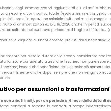
fruiscano degli ammortizzatori aggiuntivi di cui all’art.1 e ch
uto un esonero contributivo totale (esclusi premi e contributi In
oppio delle ore di integrazione salariale fruite nei mesi di maggi
o fruito di ammortizzatori
ex
D.L. 18/2020 anche in periodi succes
atori soltanto nel pur breve periodo tra il 1 luglio e il 12 luglio…
ioni delle aliquote di finanziamento previsti dalla normativa vi
icenziamento per tutta la durata dello stesso; considerato che l
 fornita e considerato altresì che l’esonero non pare essere ob
licenziare, invece che beneficiare dello sgravio; ciò sembra si
 verosimilmente anche dopo; sempre che non venga approvata
trario.
butivo per assunzioni o trasformazio
e contributi Inail), per un periodo di 6 mesi dalla data di 
rmi contratti a termine in contratti a tempo indeterminato (s