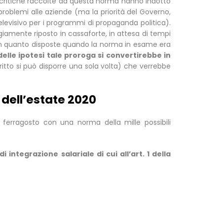
le critiche raccolte da questa norma hanno indotto
roblemi alle aziende (ma la priorità del Governo,
levisivo per i programmi di propaganda politica).
ggiamente riposto in cassaforte, in attesa di tempi
 in quanto disposte quando la norma in esame era
elle ipotesi tale proroga si convertirebbe in
itto si può disporre una sola volta) che verrebbe
o dell’estate 2020
 ferragosto con una norma della mille possibili
integrazione salariale di cui all’art. 1 della