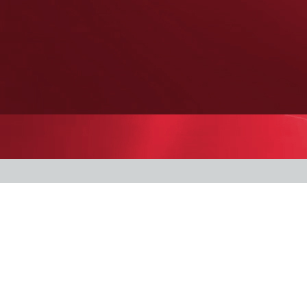
Lo studio
aldocalza employment & labor law firm è uno
studio legale italiano specializzato in diritto del
lavoro, previdenziale, sindacale e rapporti di