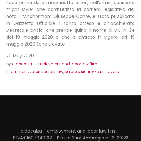
Poco prima della mezzanotte di ieri, nell’ormai consueto
“night-style” che caratterizza la carriera legislativa del
noto .. “Anchorman” Giuseppe Conte, è stato pubblicato
in Gazzetta Ufficiale il tanto atteso e chiacchierato
Decreto Rilancio, che prende quindi il nome di D.L. n. 34
del 19 maggio 2020 e che è entrato in vigore ieri, 19
maggio 2020 (che trovate...
20 May 2020
by
aldocalza - employment and labor law firm
In
ammortizzatori sociali
,
Law
,
salute e sicurezza sul lavoro
aldocalza - employment and labor law firm -
P.IVA:01697040192 - Piazza Sant'Ambrogio n. 16, 20123